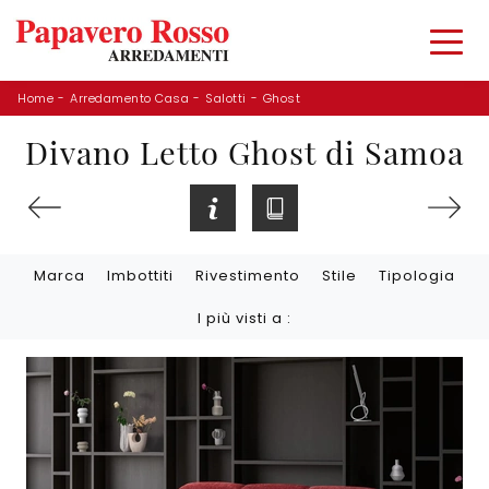
Home
-
Arredamento Casa
-
Salotti
-
Ghost
Divano Letto Ghost di Samoa
Marca
Imbottiti
Rivestimento
Stile
Tipologia
I più visti a :