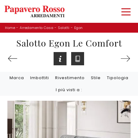
Home
-
Arredamento Casa
-
Salotti
-
Egon
Salotto Egon Le Comfort
Marca
Imbottiti
Rivestimento
Stile
Tipologia
I più visti a :