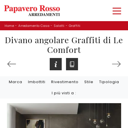
Home
-
Arredamento Casa
-
Salotti
-
Graffiti
Divano angolare Graffiti di Le
Comfort
Marca
Imbottiti
Rivestimento
Stile
Tipologia
I più visti a :