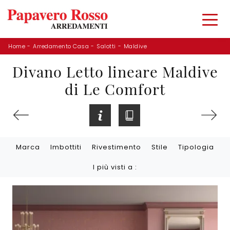
Home
-
Arredamento Casa
-
Salotti
-
Maldive
Divano Letto lineare Maldive
di Le Comfort
Marca
Imbottiti
Rivestimento
Stile
Tipologia
I più visti a :