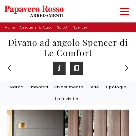
Home
-
Arredamento Casa
-
Salotti
-
Spencer
Divano ad angolo Spencer di
Le Comfort
Marca
Imbottiti
Rivestimento
Stile
Tipologia
I più visti a :