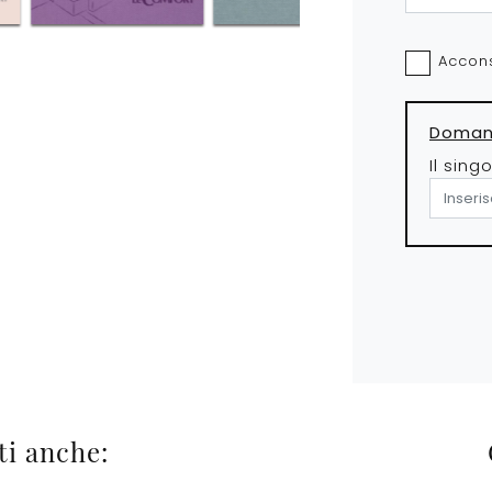
Accons
Domand
Il sing
ti anche: