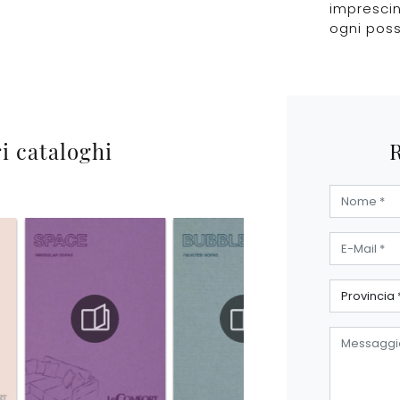
imprescin
ogni possi
ri cataloghi