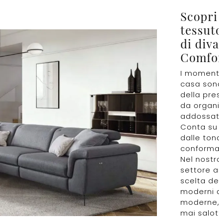
Scopri 
tessut
di div
Comfo
I momenti 
casa sono
della pre
da organi
addossati
Conta su 
dalle tona
conformaz
Nel nostr
settore a
scelta de
moderni a
moderne, 
mai salot