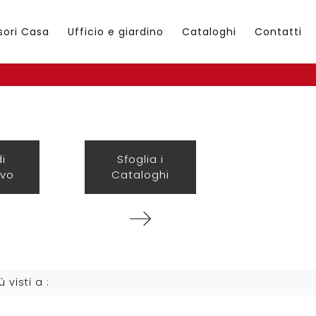
sori Casa
Ufficio e giardino
Cataloghi
Contatti
di
Sfoglia i
ivo
Cataloghi
ù visti a :