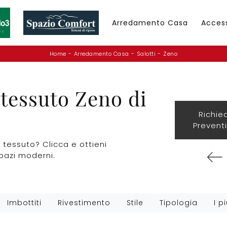
Arredamento Casa
Acces
Home
-
Arredamento Casa
-
Salotti
-
Zeno
 tessuto Zeno di
Richie
Prevent
n tessuto? Clicca e ottieni
pazi moderni.
Imbottiti
Rivestimento
Stile
Tipologia
I pi