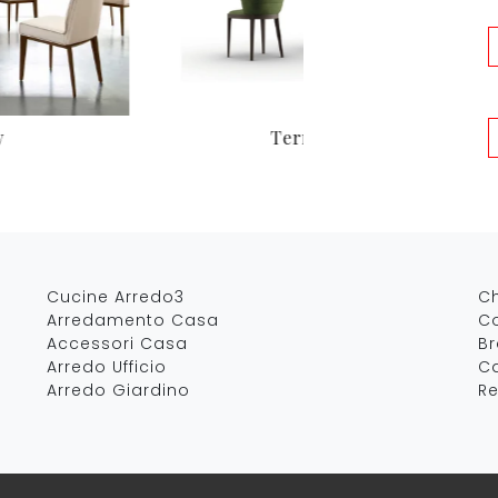
y
Terry
Cucine Arredo3
C
Arredamento Casa
Co
Accessori Casa
B
Arredo Ufficio
Ca
Arredo Giardino
Re