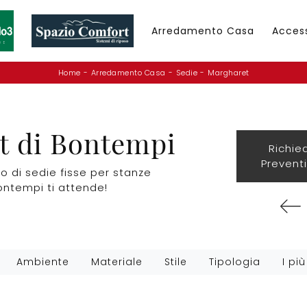
Arredamento Casa
Acces
Home
-
Arredamento Casa
-
Sedie
-
Margharet
t di Bontempi
Richie
Prevent
o di sedie fisse per stanze
ontempi ti attende!
Ambiente
Materiale
Stile
Tipologia
I più