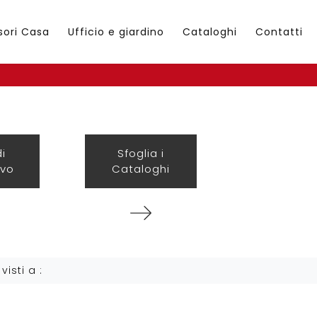
sori Casa
Ufficio e giardino
Cataloghi
Contatti
di
Sfoglia i
ivo
Cataloghi
 visti a :