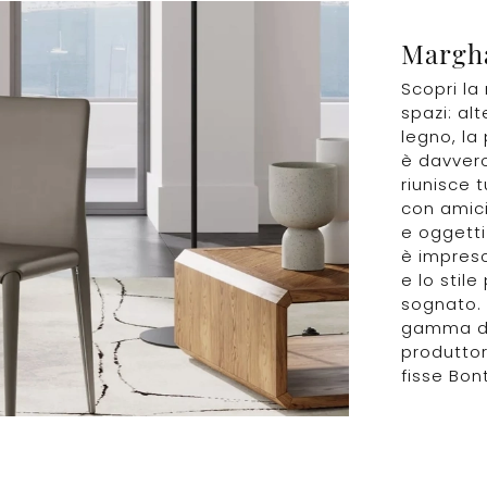
Margh
Scopri la 
spazi: alt
legno, la 
è davvero
riunisce t
con amici
e oggetti
è impresc
e lo stil
sognato. 
gamma di
produttor
fisse Bon