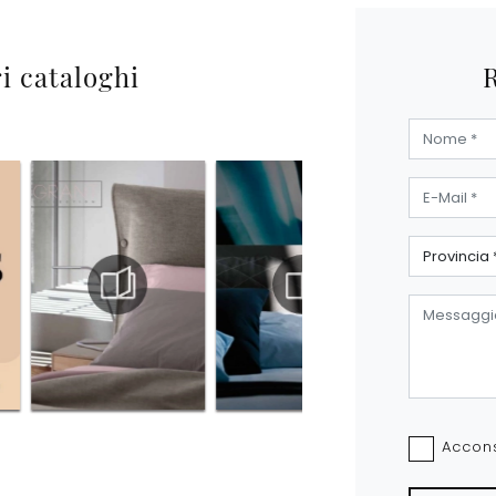
ri cataloghi
Accons