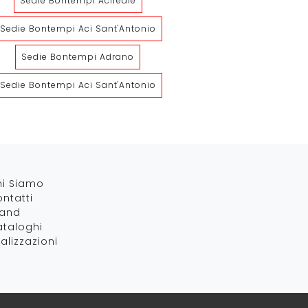
Sedie Bontempi Acireale
Sedie Bontempi Aci Sant'Antonio
Sedie Bontempi Adrano
Queen
Fay
Sedie Bontempi Aci Sant'Antonio
hi Siamo
ntatti
rand
taloghi
alizzazioni