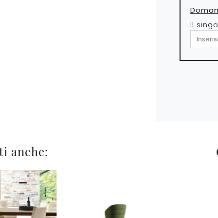
Domand
Il sing
ti anche: